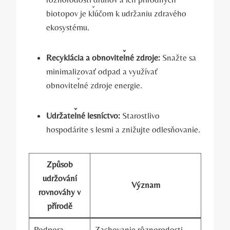
biotopov je kľúčom k udržaniu zdravého
ekosystému.
Recyklácia a obnoviteľné zdroje:
Snažte sa
minimalizovať odpad a využívať
obnoviteľné zdroje energie.
Udržateľné lesníctvo:
Starostlivo
hospodárite s lesmi a znižujte odlesňovanie.
Způsob
udržování
Význam
rovnováhy v
přírodě
Podpora
Zachovanie rôznorodosti