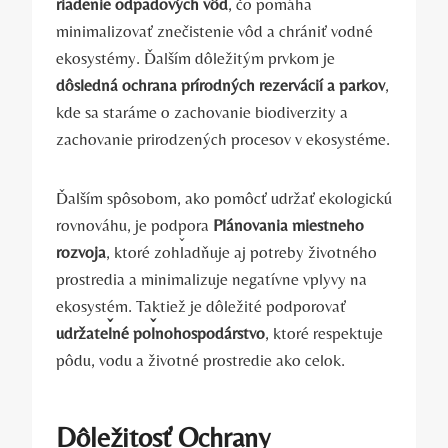
riadenie odpadových vôd
, čo pomáha
minimalizovať znečistenie vôd a chrániť vodné
ekosystémy. Ďalším dôležitým prvkom je
dôsledná ochrana prírodných rezervácií a parkov
,
kde sa staráme o zachovanie biodiverzity a
zachovanie prirodzených procesov v ekosystéme.
Ďalším spôsobom, ako pomôcť udržať ekologickú
rovnováhu, je podpora
Plánovania miestneho
rozvoja
, ktoré zohľadňuje aj potreby životného
prostredia a minimalizuje negatívne vplyvy na
ekosystém. Taktiež je dôležité podporovať
udržateľné poľnohospodárstvo
, ktoré respektuje
pôdu, vodu a životné prostredie ako celok.
Dôležitosť Ochrany