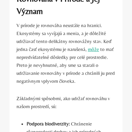
Význam
V prírode je rovnováha neustále na hranici.
Ekosystémy sa vyvíjajú a menia, a je dôležité
udržiavať tento delikátny rovnovážny stav. Keď
jedna časť ekosystému je narušená,
môže
to mať
nepredvídateľné dôsledky pre celé prostredie.
Preto je nevyhnutné, aby sme sa starali o
udržiavanie rovnováhy v prírode a chránili ju pred
negatívnym vplyvom človeka.
Základnými spôsobmi, ako udržať rovnováhu v
našom prostredí, sú:
Podpora biodiverzity:
Chránenie
rôznorodosti druhov a ich prírodných