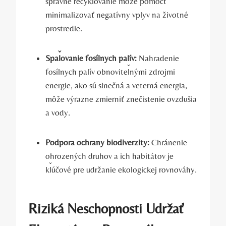
správne recyklovanie môže pomôcť
minimalizovať negatívny vplyv na životné
prostredie.
Spaľovanie fosílnych palív:
Nahradenie
fosílnych palív obnoviteľnými zdrojmi
energie, ako sú slnečná a veterná energia,
môže výrazne zmierniť znečistenie ovzdušia
a vody.
Podpora ochrany biodiverzity:
Chránenie
ohrozených druhov a ich habitátov je
kľúčové pre udržanie ekologickej rovnováhy.
Riziká Neschopnosti Udržať