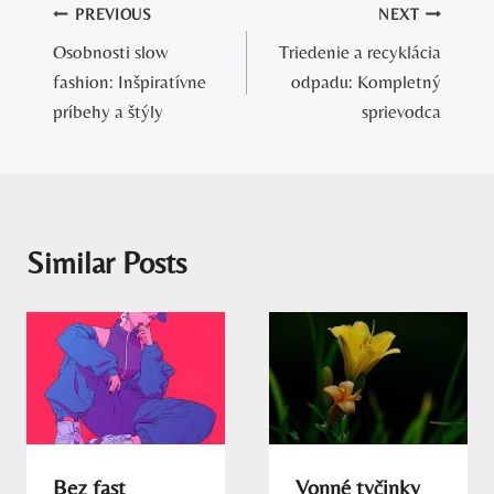
Navigácia
PREVIOUS
NEXT
Osobnosti slow
Triedenie a recyklácia
v
fashion: Inšpiratívne
odpadu: Kompletný
článku
príbehy a štýly
sprievodca
Similar Posts
Bez fast
Vonné tyčinky