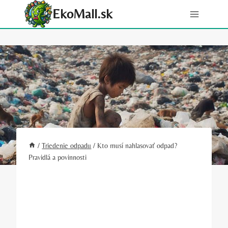
Skip
EkoMall.sk
to
content
/
Triedenie odpadu
/
Kto musí nahlasovať odpad?
Pravidlá a povinnosti