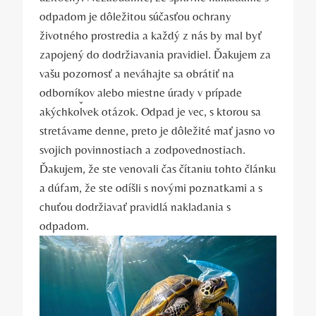
odpadom je dôležitou súčasťou ochrany
životného prostredia a každý z nás by mal byť
zapojený do dodržiavania pravidiel. Ďakujem za
vašu pozornosť a neváhajte sa obrátiť na
odborníkov alebo miestne úrady v prípade
akýchkoľvek otázok. Odpad je vec, s ktorou sa
stretávame denne, preto je dôležité mať jasno vo
svojich povinnostiach a zodpovednostiach.
Ďakujem, že ste venovali čas čítaniu tohto článku
a dúfam, že ste odíšli s novými poznatkami a s
chuťou dodržiavať pravidlá nakladania s
odpadom.