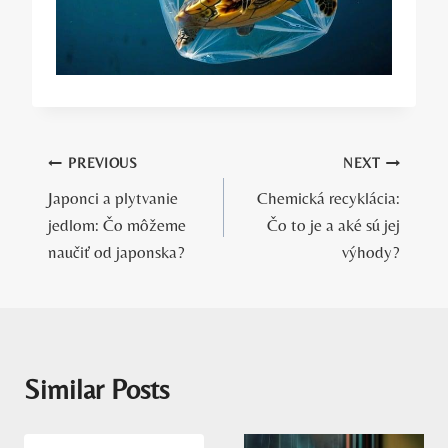
Navigácia
PREVIOUS
NEXT
Japonci a plytvanie
Chemická recyklácia:
v
jedlom: Čo môžeme
Čo to je a aké sú jej
článku
naučiť od japonska?
výhody?
Similar Posts