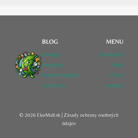
BLOG
MENU
Ekologia
EkoMall.sk
Recyklácia
Blog
Triedenie odpadu
O Nás
Zero Waste
Kontakt
© 2026 EkoMall.sk |
Zásady ochrany osobných
údajov