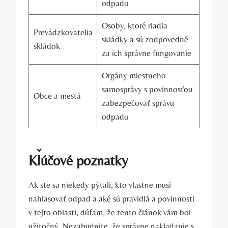
odpadu
Osoby, ktoré riadia
Prevádzkovatelia
skládky a sú zodpovedné
skládok
za ich správne fungovanie
Orgány miestneho
samosprávy s povinnosťou
Obce a mestá
zabezpečovať správu
odpadu
Kľúčové poznatky
Ak ste sa niekedy pýtali, kto vlastne musí
nahlasovať odpad a aké sú pravidlá a povinnosti
v tejto oblasti, dúfam, že tento článok vám bol
užitočný. Nezabudnite, že správne nakladanie s