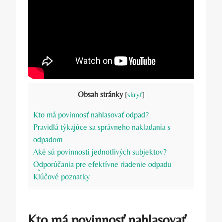
Obsah stránky
[
skryť
]
Kto má povinnosť nahlasovať odpad?
Pravidlá týkajúce sa správneho nakladania s
odpadom
Aké sú povinnosti jednotlivých subjektov?
Odporúčania pre efektívne riadenie odpadu
Kľúčové poznatky
Kto má povinnosť nahlasovať