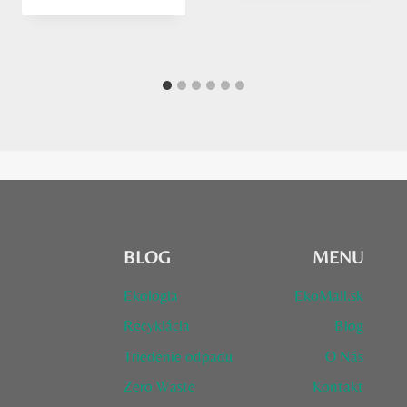
BLOG
MENU
Ekologia
EkoMall.sk
Recyklácia
Blog
Triedenie odpadu
O Nás
Zero Waste
Kontakt