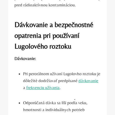
pred‍ rádioaktívnou kontamináciou.
Dávkovanie a
bezpečnostné
opatrenia
⁢ pri používaní⁤
Lugolového roztoku
Dávkovanie:
Pri perorálnom užívaní Lugolovho roztoku je
dôležité dodržiavať predpísané
dávkovanie
a
frekvenciu užívania
.⁣
Odporúčaná dávka sa⁢ líši podľa ⁤veku,
hmotnosti a individuálnych potrieb