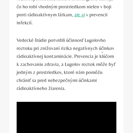
čo ho robí vhodným prostriedkom nielen v boji
proti rádioaktívnym látkam,
ale aj
v ​prevencii
infekcií.
Vedecké štúdie⁢ potvrdili účinnosť Lugolovho
roztoku pri znižovaní rizika ⁣negatívnych účinkov
rádioaktívnej kontaminácie. ⁣Prevencia ‍je kľúčom
k zachovaniu zdravia, a Lugolov ⁣roztok môže byť
⁢jedným⁢ z ⁢prostriedkov, ktoré nám pomôžu⁤
chrániť​ sa pred ⁢nebezpečnými ⁤účinkami‌
rádioaktívneho žiarenia.