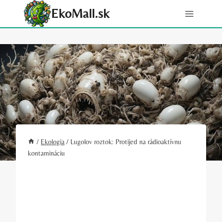
Skip
EkoMall.sk
to
content
/
Ekologia
/
Lugolov roztok: Protijed na rádioaktívnu
kontamináciu