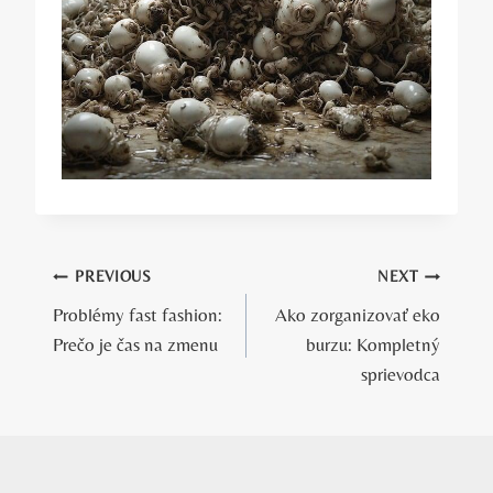
Navigácia
PREVIOUS
NEXT
Problémy fast fashion:
Ako zorganizovať eko
v
Prečo je čas na zmenu
burzu: Kompletný
článku
sprievodca