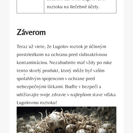
⁢roztoku na liečebné účely.
Záverom
Teraz už ‍viete, že Lugolov roztok je účinným
prostriedkom na‌ ochranu pred rádioaktívnou⁢
kontamináciou. Nezabudnite mať vždy po ruke
tento skvelý produkt, ktorý ​môže byť vaším
spoľahlivým spojencom v ochrane pred
nebezpečnými látkami. Buďte v bezpečí a
udržiavajte svoje zdravie ⁣v najlepšom stave vďaka
Lugolovmu roztoku!