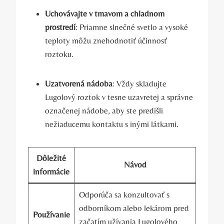
Uchovávajte‌ v tmavom a chladnom
prostredí
: ​Priamne ⁢slnečné svetlo a vysoké
teploty môžu‌ znehodnotiť účinnosť
roztoku.
Uzatvorená nádoba
:‍ Vždy skladujte
Lugolový ‍roztok v tesne ‌uzavretej a správne
označenej ⁣nádobe, ​aby ste predišli
nežiaducemu kontaktu s inými látkami.
Dôležité
Návod
informácie
Odporúča sa konzultovať s
odborníkom alebo⁣ lekárom⁤ pred
Používanie
začatím užívania Lugolového