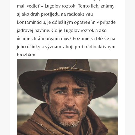
mali vedieť – Lugolov ⁢roztok. ​Tento liek, známy
⁣aj ako druh protijedu na rádioaktívnu⁣
kontamináciu, je dôležitým⁢ opatrením v prípade
‌jadrovej havárie. Čo je Lugolov roztok a ako
účinne chráni organizmus? Pozrime sa ‌bližšie na
jeho⁣ účinky a význam v‌ boji⁤ proti rádioaktívnym
hrozbám.