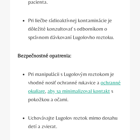
pacienta.
Pri liečbe rádioaktívnej ‍kontaminácie je
dôležité konzultovať ‍s odborníkom o
správnom dávkovaní Lugolovho ⁢roztoku.
Bezpečnostné opatrenia:
Pri manipulácii s Lugolovým roztokom je
vhodné⁤ nosiť ochranné rukavice‍ a
ochranné⁢
okuliare
,
aby sa minimalizoval kontakt
s
pokožkou a očami.
‌Uchovávajte Lugolov roztok ⁤mimo dosahu
detí‍ a zvierat.