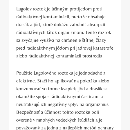
Lugolov roztok je účinným protijedom proti
‌rádioaktívnej kontaminácii,⁤ pretože​ obsahuje ​
draslík a jód,⁣ ktoré dokážu zabrániť absorpcii
rádioaktívnych ​látok ‌organizmom.​ Tento roztok
sa zvyčajne využíva na chránenie štítnej žľazy
pred ​radioaktívnym jódom pri jadrovej katastrofe
alebo rádioaktívnej kontaminácii prostredia.
Použitie Lugolového roztoku je jednoduché a
efektívne. ⁤Stačí ho aplikovať na pokožku alebo
⁣konzumovať vo forme kvapiek. Jód a draslík sa
okamžite spoja s rádioaktívnymi⁣ časticami a​
neutralizujú‍ ich‍ negatívny vplyv⁢ na organizmus.
Bezpečnosť ⁤a ​účinnosť tohto roztoku boli
overené v ‍mnohých vedeckých ​štúdiách a‌ je
považovaný⁣ za jednu z najlepších metód ochrany