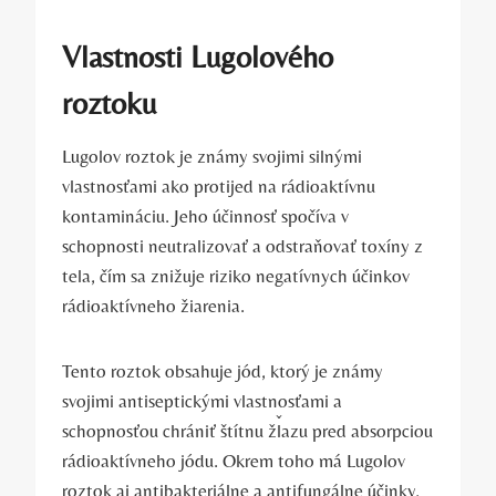
Vlastnosti Lugolového
roztoku
Lugolov roztok je známy svojimi silnými⁤
vlastnosťami ako protijed na rádioaktívnu
kontamináciu. Jeho⁤ účinnosť spočíva v
schopnosti neutralizovať a odstraňovať toxíny z
⁤tela, čím sa ​znižuje ​riziko negatívnych účinkov
rádioaktívneho žiarenia.
Tento ⁣roztok obsahuje jód, ktorý je ‍známy⁤
svojimi antiseptickými⁣ vlastnosťami a
schopnosťou chrániť štítnu žľazu ⁤pred⁤ absorpciou
rádioaktívneho jódu. ‍Okrem ⁣toho ⁤má Lugolov
roztok aj antibakteriálne a antifungálne účinky,