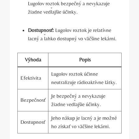
Lugolov roztok bezpečný ​a nevykazuje
žiadne ⁢vedľajšie účinky.
Dostupnosť:
Lugolov ‌roztok je relatívne
lacný⁢ a ľahko dostupný vo väčšine lekárni.
Výhoda
Popis
Lugolov roztok účinne
Efektivita
⁣neutralizuje rádioaktívne⁢ látky.
Je bezpečný ‌a‍ nevykazuje
Bezpečnosť
žiadne ‍vedľajšie účinky.
Jeho nákup je lacný a je možné
Dostupnosť
ho získať vo väčšine lekárni.