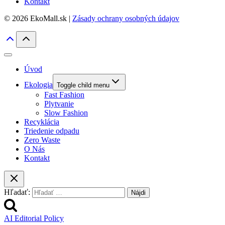
Kontakt
© 2026 EkoMall.sk |
Zásady ochrany osobných údajov
Úvod
Ekologia
Toggle child menu
Fast Fashion
Plytvanie
Slow Fashion
Recyklácia
Triedenie odpadu
Zero Waste
O Nás
Kontakt
Hľadať:
AI Editorial Policy