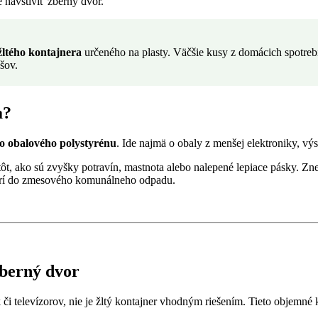
 navštíviť zberný dvor.
žltého kontajnera
určeného na plasty. Väčšie kusy z domácich spotreb
šov.
a?
ho obalového polystyrénu
. Ide najmä o obaly z menšej elektroniky, vý
ôt, ako sú zvyšky potravín, mastnota alebo nalepené lepiace pásky. Zne
patrí do zmesového komunálneho odpadu.
zberný dvor
 či televízorov, nie je žltý kontajner vhodným riešením. Tieto objemn