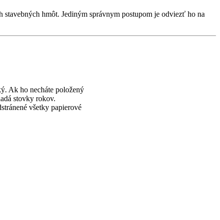
ných stavebných hmôt. Jediným správnym postupom je odviezť ho na
ý. Ak ho necháte položený
ladá stovky rokov.
stránené všetky papierové