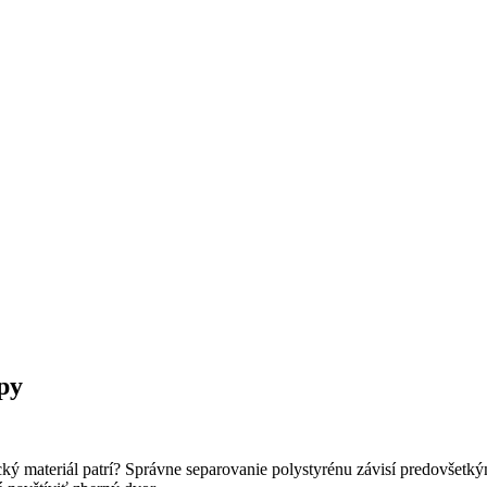
upy
ický materiál patrí? Správne separovanie polystyrénu závisí predovšetk