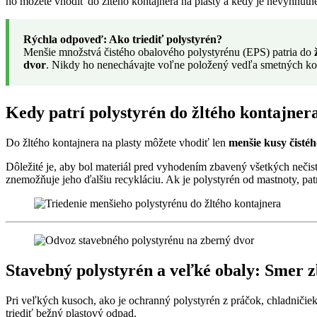
ho môžete vhodiť do žltého kontajnera na plasty a kedy je nevyhnutné
Rýchla odpoveď: Ako triediť polystyrén?
Menšie množstvá čistého obalového polystyrénu (EPS) patria do
dvor
. Nikdy ho nenechávajte voľne položený vedľa smetných ko
Kedy patrí polystyrén do žltého kontajner
Do žltého kontajnera na plasty môžete vhodiť len
menšie kusy čisté
Dôležité je, aby bol materiál pred vyhodením zbavený všetkých nečist
znemožňuje jeho ďalšiu recykláciu. Ak je polystyrén od mastnoty, 
Stavebný polystyrén a veľké obaly: Smer 
Pri veľkých kusoch, ako je ochranný polystyrén z práčok, chladničiek
triediť bežný plastový odpad.