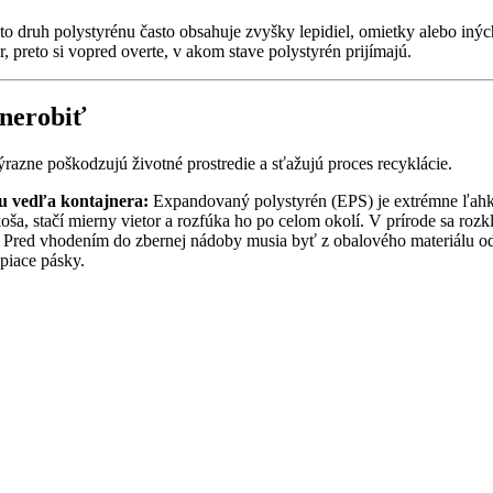
nto druh polystyrénu často obsahuje zvyšky lepidiel, omietky alebo i
, preto si vopred overte, v akom stave polystyrén prijímajú.
 nerobiť
výrazne poškodzujú životné prostredie a sťažujú proces recyklácie.
u vedľa kontajnera:
Expandovaný polystyrén (EPS) je extrémne ľahk
a, stačí mierny vietor a rozfúka ho po celom okolí. V prírode sa rozk
Pred vhodením do zbernej nádoby musia byť z obalového materiálu od
epiace pásky.