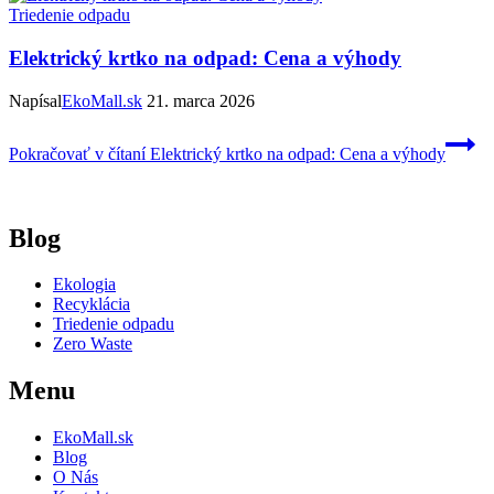
Triedenie odpadu
Elektrický krtko na odpad: Cena a výhody
Napísal
EkoMall.sk
21. marca 2026
Pokračovať v čítaní
Elektrický krtko na odpad: Cena a výhody
Blog
Ekologia
Recyklácia
Triedenie odpadu
Zero Waste
Menu
EkoMall.sk
Blog
O Nás