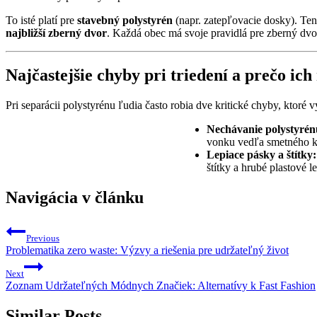
To isté platí pre
stavebný polystyrén
(napr. zatepľovacie dosky). Te
najbližší zberný dvor
. Každá obec má svoje pravidlá pre zberný dvor
Najčastejšie chyby pri triedení a prečo ich
Pri separácii polystyrénu ľudia často robia dve kritické chyby, ktoré 
Nechávanie polystyrén
vonku vedľa smetného koš
Lepiace pásky a štítky:
štítky a hrubé plastové l
Navigácia v článku
Previous
Problematika zero waste: Výzvy a riešenia pre udržateľný život
Next
Zoznam Udržateľných Módnych Značiek: Alternatívy k Fast Fashion
Similar Posts