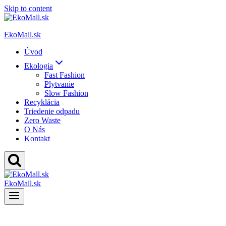
Skip to content
EkoMall.sk
Úvod
Ekologia
Fast Fashion
Plytvanie
Slow Fashion
Recyklácia
Triedenie odpadu
Zero Waste
O Nás
Kontakt
EkoMall.sk