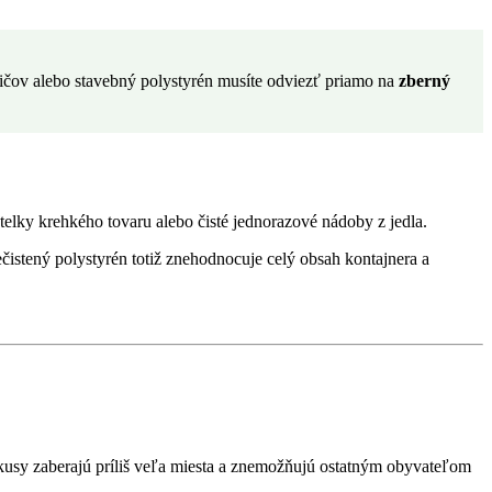
ičov alebo stavebný polystyrén musíte odviezť priamo na
zberný
stelky krehkého tovaru alebo čisté jednorazové nádoby z jedla.
čistený polystyrén totiž znehodnocuje celý obsah kontajnera a
é kusy zaberajú príliš veľa miesta a znemožňujú ostatným obyvateľom