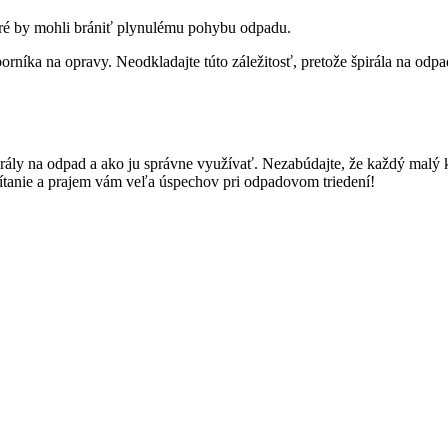
toré by mohli brániť plynulému pohybu odpadu.
orníka na opravy. Neodkladajte túto záležitosť, pretože špirála na od
ly na odpad a ako ju správne využívať. Nezabúdajte, že každý malý k
ítanie a prajem vám veľa úspechov pri odpadovom triedení!