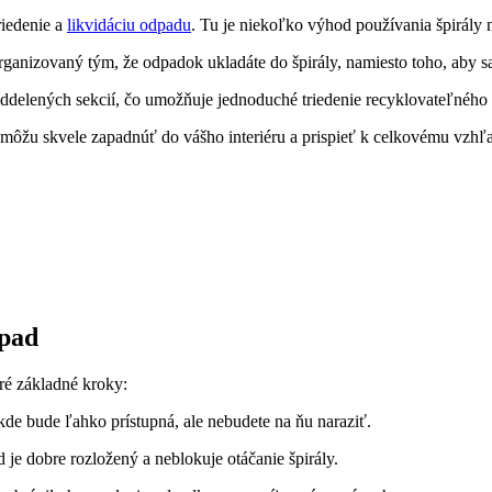
riedenie a
likvidáciu odpadu
. Tu je niekoľko výhod používania špirály 
rganizovaný tým, že odpadok ukladáte do špirály, namiesto toho, aby s
oddelených sekcií, čo umožňuje jednoduché triedenie recyklovateľnéh
é môžu skvele zapadnúť do vášho interiéru a prispieť k celkovému vzhľa
dpad
oré základné kroky:
kde bude ľahko prístupná, ale nebudete na ňu naraziť.
d je dobre rozložený a neblokuje otáčanie špirály.