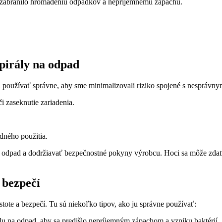
a zabránilo hromadeniu odpadkov a nepríjemnému zápachu.
pirály na odpad
u používať správne, aby sme minimalizovali riziko spojené s nesprávnym
i zaseknutie zariadenia.
dného použitia.
 odpad a dodržiavať bezpečnostné pokyny výrobcu. Hoci sa môže zdať, ž
 bezpečí
stote a bezpečí. Tu sú niekoľko tipov, ako ju správne používať:
álu na odpad, aby sa predišlo nepríjemným zápachom a vzniku baktérií.