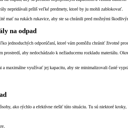
rály nepridávali príliš veľké predmety, ktoré by ju mohli zablokovať.
ežité mať na rukách rukavice, aby ste sa chránili pred možnými škodlivý
ály na odpad
koľko jednoduchých odporúčaní, ktoré vám pomôžu chrániť životné prost
tom prostredí, aby nedochádzalo k nežiaducemu rozkladu materiálu. O
a maximálne využívať jej kapacitu, aby ste minimalizovali časté vyprá
pad
ôsoby, ako rýchlo a efektívne riešiť túto situáciu. Tu sú niektoré kroky
re.