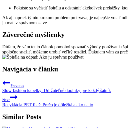
Pokúste sa vyčistiť špirálu a odstrániť akékoľvek prekážky, k
Ak aj napriek týmto krokom problém pretrváva, je najlepšie volať odb
ju mať v správnom stave.
Záverečné myšlienky
Dúfam, že vám tento článok pomohol spoznať výhody používania špirá
spoločne snažiť, môžeme urobiť veľký rozdiel. Ďakujem vám za preč
Navigácia v článku
Previous
Slow fashion kabelky: Udržateľné doplnky pre každý šatník
Next
Recyklácia PET fliaš: Prečo je dôležitá a ako na to
Similar Posts