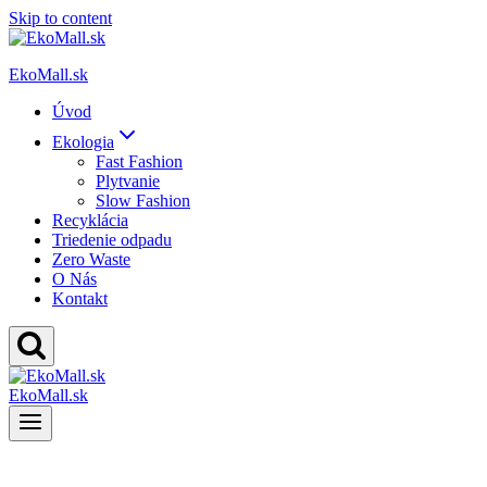
Skip to content
EkoMall.sk
Úvod
Ekologia
Fast Fashion
Plytvanie
Slow Fashion
Recyklácia
Triedenie odpadu
Zero Waste
O Nás
Kontakt
EkoMall.sk