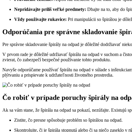
Nepridávajte príliš veľké predmety:
Dbajte na to, aby do špi
Vždy používajte rukavice:
Pri manipulácii so špirálou je dôl
Odporúčania pre správne skladovanie špir
Pre správne skladovanie špirály na odpad je dôležité dodržiavať nie
V prvom rade je dôležité udržiavať špirálu na odpad v suchom a čis
zvierat, čo zabezpečí bezpečné používanie tohto produktu.
Navyše odporúčame používať špirálu na odpad v súlade s inštrukciami 
plýtvaniu a prispievate k udržateľnosti životného prostredia.
Čo robiť v prípade poruchy špirály na od
Ak sa vám stane, že špirála na odpad sa pokazí, nezúfajte. Existujú sp
Zistite, čo presne spôsobuje problém so špirálou na odpad.
Skontrolujte, či je špirála stopnutá alebo či sa niečo zaseklo v rú