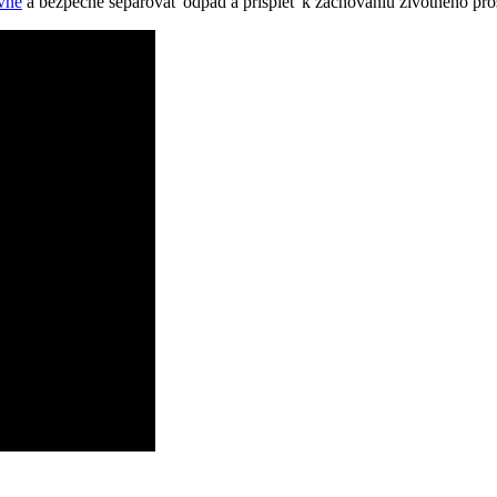
vne
a bezpečne separovať odpad a prispieť k zachovaniu životného pros