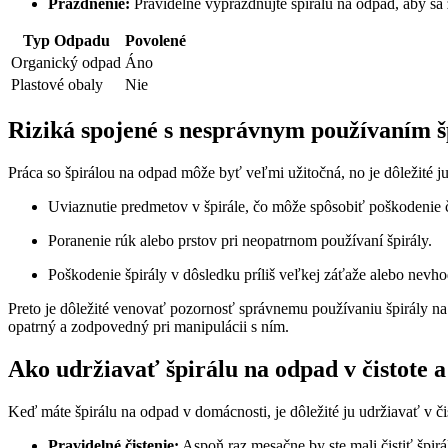
Prázdnenie:
Pravidelne vyprázdňujte špirálu na odpad, aby s
Typ Odpadu
Povolené
Organický odpad
Áno
Plastové obaly
Nie
Riziká spojené s nesprávnym používaním š
Práca so špirálou na odpad môže byť veľmi užitočná, no je dôležité j
Uviaznutie predmetov v špirále, čo môže spôsobiť poškodenie č
Poranenie rúk alebo prstov pri neopatrnom používaní špirály.
Poškodenie špirály v dôsledku príliš veľkej záťaže alebo nevho
Preto je dôležité venovať pozornosť správnemu používaniu špirály na
opatrný a zodpovedný pri manipulácii s ním.
Ako udržiavať špirálu na odpad v čistote a
Keď máte špirálu na odpad v domácnosti, je dôležité ju udržiavať v či
Pravidelné čistenie:
Aspoň raz mesačne by ste mali čistiť špir