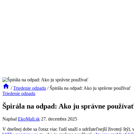
/
Triedenie odpadu
/
Špirála na odpad: Ako ju správne používať
Triedenie odpadu
Špirála na odpad: Ako ju správne používa
Napísal
EkoMall.sk
27. decembra 2025
V dnešnej dobe sa čoraz viac ľudí snaží o udržateľnejší životný štýl