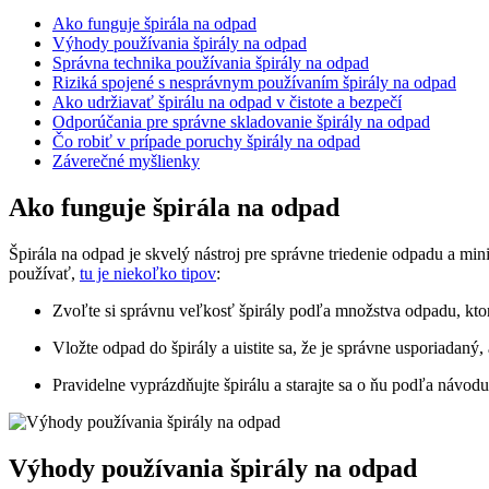
Ako funguje špirála na odpad
Výhody používania špirály na odpad
Správna technika používania špirály na odpad
Riziká spojené s nesprávnym používaním špirály na odpad
Ako udržiavať špirálu na odpad v čistote a bezpečí
Odporúčania pre správne skladovanie špirály na odpad
Čo robiť v prípade poruchy špirály na odpad
Záverečné myšlienky
Ako funguje špirála na odpad
Špirála na odpad je skvelý nástroj pre správne triedenie odpadu a mi
používať,
tu je niekoľko tipov
:
Zvoľte si správnu veľkosť špirály podľa množstva odpadu, ktor
Vložte odpad do špirály a uistite sa, že je správne usporiadaný
Pravidelne vyprázdňujte špirálu a starajte sa o ňu podľa návodu 
Výhody používania špirály na odpad