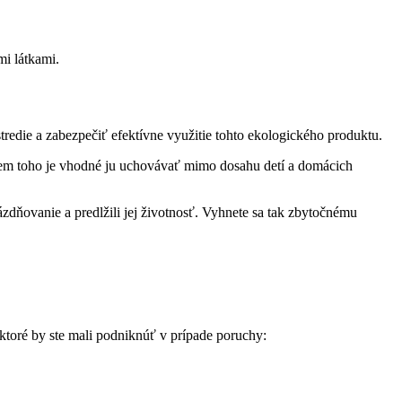
mi látkami.
redie a zabezpečiť efektívne využitie tohto ekologického produktu.
krem toho je vhodné ju uchovávať mimo dosahu detí a domácich
zdňovanie a predlžili jej životnosť. Vyhnete sa tak zbytočnému
, ktoré by ste mali podniknúť v prípade poruchy: