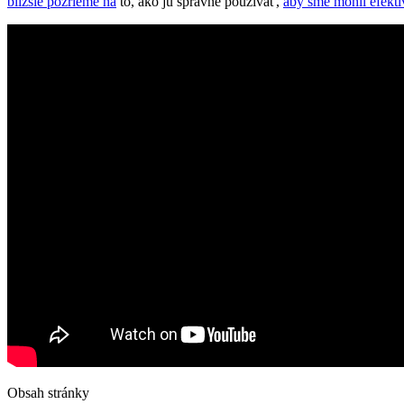
bližšie pozrieme na
to, ako ju správne používať,
aby sme mohli efektí
Obsah stránky