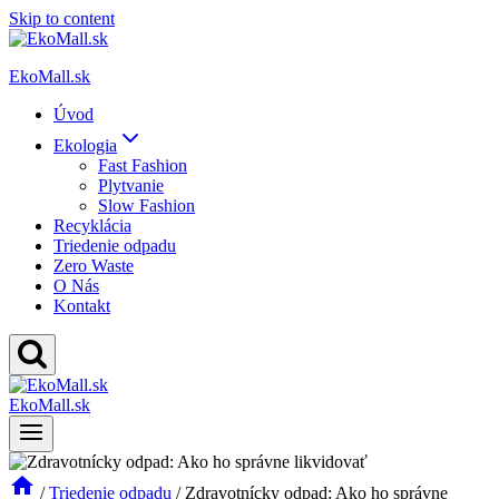
Skip to content
EkoMall.sk
Úvod
Ekologia
Fast Fashion
Plytvanie
Slow Fashion
Recyklácia
Triedenie odpadu
Zero Waste
O Nás
Kontakt
EkoMall.sk
/
Triedenie odpadu
/
Zdravotnícky odpad: Ako ho správne