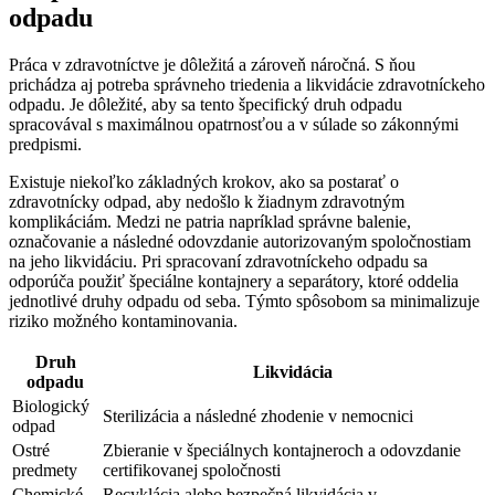
odpadu
Práca v zdravotníctve je dôležitá a zároveň náročná. S ňou
prichádza aj potreba správneho triedenia a likvidácie zdravotníckeho
odpadu. Je dôležité, aby sa tento špecifický druh odpadu
spracovával s maximálnou opatrnosťou a v súlade so zákonnými
predpismi.
Existuje niekoľko základných krokov, ako sa postarať o
zdravotnícky odpad, aby nedošlo k žiadnym zdravotným
komplikáciám. Medzi ne patria napríklad správne balenie,
označovanie a následné odovzdanie autorizovaným spoločnostiam
na jeho likvidáciu. Pri spracovaní zdravotníckeho odpadu sa
odporúča použiť špeciálne kontajnery a separátory, ktoré oddelia
jednotlivé druhy odpadu od seba. Týmto spôsobom sa minimalizuje
riziko možného kontaminovania.
Druh
Likvidácia
odpadu
Biologický
Sterilizácia a následné zhodenie v nemocnici
odpad
Ostré
Zbieranie v špeciálnych kontajneroch a odovzdanie
predmety
certifikovanej spoločnosti
Chemické
Recyklácia alebo bezpečná likvidácia v