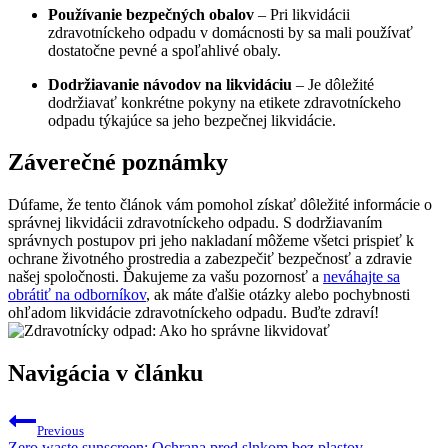
Používanie bezpečných obalov
– Pri likvidácii
zdravotníckeho odpadu v domácnosti by sa mali používať
dostatočne pevné a spoľahlivé obaly.
Dodržiavanie návodov na likvidáciu
– Je dôležité
dodržiavať konkrétne pokyny na etikete zdravotníckeho
odpadu týkajúce sa jeho bezpečnej likvidácie.
Záverečné poznámky
Dúfame, že tento článok vám pomohol získať dôležité informácie o
správnej likvidácii zdravotníckeho odpadu. S dodržiavaním
správnych postupov pri jeho nakladaní môžeme všetci prispieť k
ochrane životného prostredia a zabezpečiť bezpečnosť a zdravie
našej spoločnosti. Ďakujeme za vašu pozornosť a
neváhajte sa
obrátiť na odborníkov
, ak máte ďalšie otázky alebo pochybnosti
ohľadom likvidácie zdravotníckeho odpadu. Buďte zdraví!
Navigácia v článku
Previous
Zero waste sunscreen: Ochrana pred slnkom bez plastov