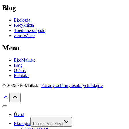
Blog
Ekologia
Recyklácia
Triedenie odpadu
Zero Waste
Menu
EkoMall.sk
Blog
O Nás
Kontakt
© 2026 EkoMall.sk |
Zásady ochrany osobných údajov
Úvod
Ekologia
Toggle child menu