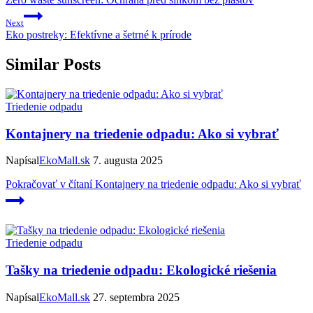
Next
Eko postreky: Efektívne a šetrné k prírode
Similar Posts
Triedenie odpadu
Kontajnery na triedenie odpadu: Ako si vybrať
Napísal
EkoMall.sk
7. augusta 2025
Pokračovať v čítaní
Kontajnery na triedenie odpadu: Ako si vybrať
Triedenie odpadu
Tašky na triedenie odpadu: Ekologické riešenia
Napísal
EkoMall.sk
27. septembra 2025