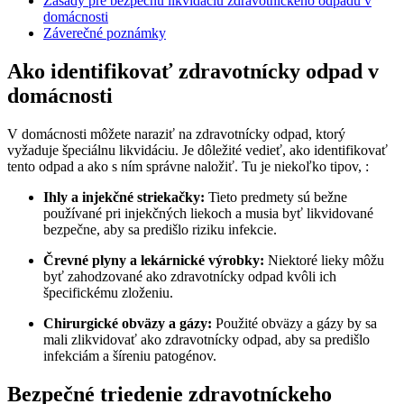
Zásady pre bezpečnú likvidáciu zdravotníckeho odpadu v
domácnosti
Záverečné poznámky
Ako identifikovať zdravotnícky odpad v
domácnosti
V domácnosti môžete naraziť na zdravotnícky odpad, ktorý
vyžaduje špeciálnu likvidáciu. Je dôležité vedieť, ako identifikovať
tento odpad a ako s ním správne naložiť. Tu je niekoľko tipov, :
Ihly a injekčné striekačky:
Tieto predmety sú bežne
používané pri injekčných liekoch a musia byť likvidované
bezpečne, aby sa predišlo riziku infekcie.
Črevné plyny a lekárnické výrobky:
Niektoré lieky môžu
byť zahodzované ako zdravotnícky odpad kvôli ich
špecifickému zloženiu.
Chirurgické obväzy a gázy:
Použité obväzy a gázy by sa
mali zlikvidovať ako zdravotnícky odpad, aby sa predišlo
infekciám a šíreniu patogénov.
Bezpečné triedenie zdravotníckeho