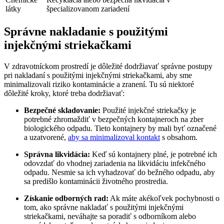
látky
špecializovanom zariadení
Správne nakladanie s použitými
injekčnými striekačkami
V zdravotníckom prostredí je dôležité dodržiavať správne postupy
pri nakladaní s použitými injekčnými striekačkami, aby sme
minimalizovali riziko kontaminácie a zranení. Tu sú niektoré
dôležité kroky, ktoré treba dodržiavať:
Bezpečné skladovanie:
Použité injekčné striekačky je
potrebné zhromaždiť v bezpečných kontajneroch na zber
biologického odpadu. Tieto kontajnery by mali byť označené
a uzatvorené,
aby sa minimalizoval kontakt
s obsahom.
Správna likvidácia:
Keď sú kontajnery plné, je potrebné ich
odovzdať do vhodnej zariadenia na likvidáciu infekčného
odpadu. Nesmie sa ich vyhadzovať do bežného odpadu, aby
sa predišlo kontaminácii životného prostredia.
Získanie odborných rad:
Ak máte akékoľvek pochybnosti o
tom, ako správne nakladať s použitými injekčnými
striekačkami, neváhajte sa poradiť s odborníkom alebo