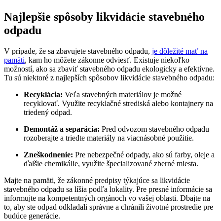
Najlepšie spôsoby likvidácie stavebného
odpadu
V prípade, že sa zbavujete stavebného odpadu,
je dôležité mať na
pamäti
, kam ho môžete zákonne odviesť. Existuje niekoľko
možností, ako sa zbaviť stavebného odpadu ekologicky a efektívne.
Tu sú niektoré z najlepších spôsobov likvidácie stavebného odpadu:
Recyklácia:
Veľa stavebných materiálov je možné
recyklovať. Využite recyklačné strediská alebo kontajnery na
triedený odpad.
Demontáž a separácia:
Pred odvozom stavebného odpadu
rozoberajte a triedte materiály na viacnásobné použitie.
Zneškodnenie:
Pre nebezpečné odpady, ako sú farby, oleje a
ďalšie chemikálie, využite špecializované zberné miesta.
Majte na pamäti, že zákonné predpisy týkajúce sa likvidácie
stavebného odpadu sa líšia podľa lokality. Pre presné informácie sa
informujte na kompetentných orgánoch vo vašej oblasti. Dbajte na
to, aby ste odpad odkladali správne a chránili životné prostredie pre
budúce generácie.