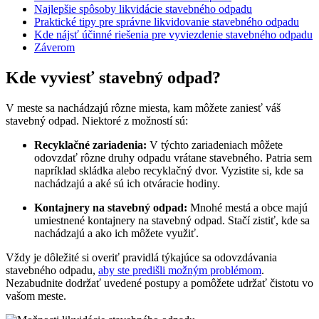
Najlepšie spôsoby likvidácie stavebného odpadu
Praktické tipy pre správne likvidovanie stavebného odpadu
Kde nájsť účinné riešenia pre vyviezdenie stavebného odpadu
Záverom
Kde vyviesť stavebný odpad?
V meste sa nachádzajú rôzne miesta, kam môžete zaniesť váš
stavebný odpad. Niektoré z možností sú:
Recyklačné zariadenia:
V týchto zariadeniach môžete
odovzdať rôzne druhy odpadu vrátane stavebného. Patria sem
napríklad skládka alebo recyklačný dvor. Vyzistite si, kde sa
nachádzajú a aké sú ich otváracie hodiny.
Kontajnery na stavebný odpad:
Mnohé mestá a obce majú
umiestnené kontajnery na stavebný odpad. Stačí zistiť, kde sa
nachádzajú a ako ich môžete využiť.
Vždy je dôležité si overiť pravidlá týkajúce sa odovzdávania
stavebného odpadu,
aby ste predišli možným problémom
.
Nezabudnite dodržať uvedené postupy a pomôžete udržať čistotu vo
vašom meste.