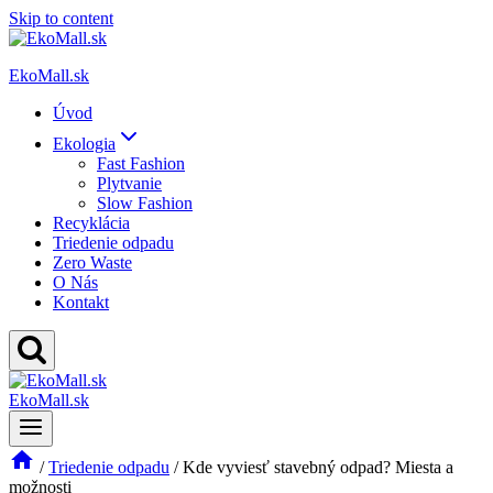
Skip to content
EkoMall.sk
Úvod
Ekologia
Fast Fashion
Plytvanie
Slow Fashion
Recyklácia
Triedenie odpadu
Zero Waste
O Nás
Kontakt
EkoMall.sk
/
Triedenie odpadu
/
Kde vyviesť stavebný odpad? Miesta a
možnosti