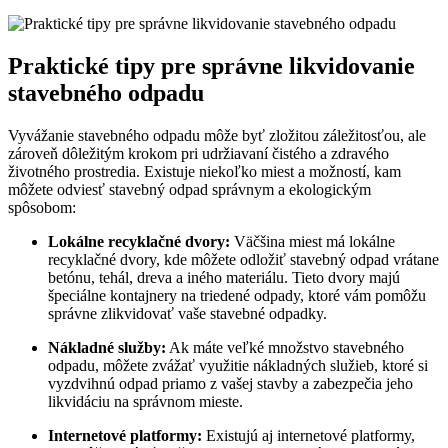
Praktické tipy pre správne likvidovanie
stavebného odpadu
Vyvážanie stavebného odpadu môže byť zložitou záležitosťou, ale
zároveň dôležitým krokom pri udržiavaní čistého a zdravého
životného prostredia. Existuje niekoľko miest a možností, kam
môžete odviesť stavebný odpad správnym a ekologickým
spôsobom:
Lokálne recyklačné dvory:
Väčšina miest má lokálne
recyklačné dvory, kde môžete odložiť stavebný odpad vrátane
betónu, tehál, dreva a iného materiálu. Tieto dvory majú
špeciálne kontajnery na triedené odpady, ktoré vám pomôžu
správne zlikvidovať vaše stavebné odpadky.
Nákladné služby:
Ak máte veľké množstvo stavebného
odpadu, môžete zvážať využitie nákladných služieb, ktoré si
vyzdvihnú odpad priamo z vašej stavby a zabezpečia jeho
likvidáciu na správnom mieste.
Internetové platformy:
Existujú aj internetové platformy,