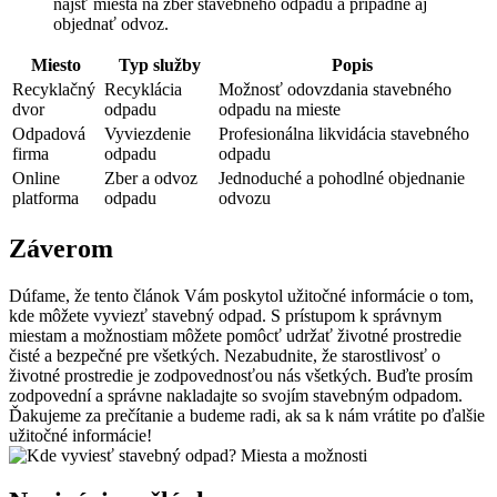
nájsť miesta na zber stavebného odpadu a prípadne aj
objednať odvoz.
Miesto
Typ služby
Popis
Recyklačný
Recyklácia
Možnosť odovzdania stavebného
dvor
odpadu
odpadu na mieste
Odpadová
Vyviezdenie
Profesionálna likvidácia stavebného
firma
odpadu
odpadu
Online
Zber a odvoz
Jednoduché a pohodlné objednanie
platforma
odpadu
odvozu
Záverom
Dúfame, že tento článok Vám poskytol užitočné informácie o tom,
kde môžete vyviezť stavebný odpad. S prístupom k správnym
miestam a možnostiam môžete pomôcť udržať životné prostredie
čisté a bezpečné pre všetkých. Nezabudnite, že starostlivosť o
životné prostredie je zodpovednosťou nás všetkých. Buďte prosím
zodpovední a správne nakladajte so svojím stavebným odpadom.
Ďakujeme za prečítanie a budeme radi, ak sa k nám vrátite po ďalšie
užitočné informácie!