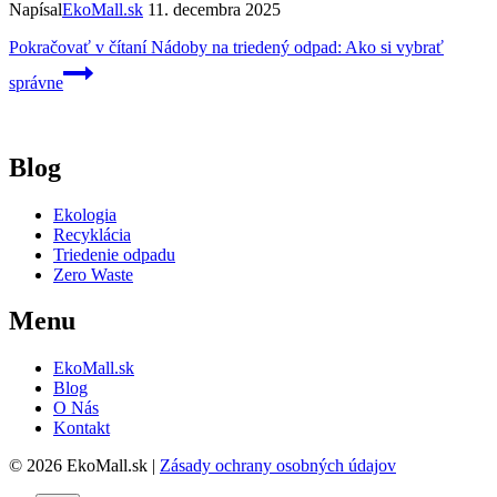
Napísal
EkoMall.sk
11. decembra 2025
Pokračovať v čítaní
Nádoby na triedený odpad: Ako si vybrať
správne
Blog
Ekologia
Recyklácia
Triedenie odpadu
Zero Waste
Menu
EkoMall.sk
Blog
O Nás
Kontakt
© 2026 EkoMall.sk |
Zásady ochrany osobných údajov