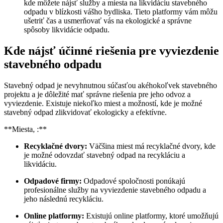
kde môžete nájsť služby a miesta na likvidáciu stavebného
odpadu v blízkosti vášho bydliska. Tieto platformy vám môžu
ušetriť čas a usmerňovať vás na ekologické a správne
spôsoby likvidácie odpadu.
Kde nájsť účinné riešenia pre vyviezdenie
stavebného odpadu
Stavebný odpad je nevyhnutnou súčasťou akéhokoľvek stavebného
projektu a je dôležité mať správne riešenia pre jeho odvoz a
vyviezdenie. Existuje niekoľko miest a možností, kde je možné
stavebný odpad zlikvidovať ekologicky a efektívne.
**Miesta, :**
Recyklačné dvory:
Väčšina miest má recyklačné dvory, kde
je možné odovzdať stavebný odpad na recykláciu a
likvidáciu.
Odpadové firmy:
Odpadové spoločnosti ponúkajú
profesionálne služby na vyviezdenie stavebného odpadu a
jeho následnú recykláciu.
Online platformy:
Existujú online platformy, ktoré umožňujú