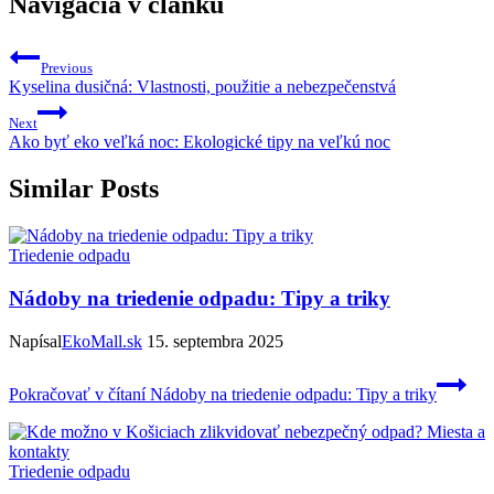
Navigácia v článku
Previous
Kyselina dusičná: Vlastnosti, použitie a nebezpečenstvá
Next
Ako byť eko veľká noc: Ekologické tipy na veľkú noc
Similar Posts
Triedenie odpadu
Nádoby na triedenie odpadu: Tipy a triky
Napísal
EkoMall.sk
15. septembra 2025
Pokračovať v čítaní
Nádoby na triedenie odpadu: Tipy a triky
Triedenie odpadu