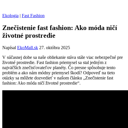
Ekologia
|
Fast Fashion
Znečistenie fast fashion: Ako móda ničí
životné prostredie
Napísal
EkoMall.sk
27. októbra 2025
V súčasnej dobe sa naše obliekanie stáva stále viac nebezpečné pre
životné prostredie. Fast fashion priemysel sa stal jedným z
najväčších znečisťovateľov planéty. Čo presne spôsobuje tento
problém a ako nám módny priemysel škodí? Odpoveď na tieto
otázky sa môžete dozvedieť v našom článku „Znečistenie fast
fashion: Ako móda ničí životné prostredie“.