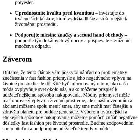
polyester.
Uprednostnite kvalitu pred kvantitou
– investujte do
trvácnejších kúskov, ktoré vydržia dlhšie a sú šetrnejšie k
životnému prostrediu.
Podporujte miestne značky a second hand obchody
–
podporíte tým lokálnych výrobcov a prispievate k zníženiu
množstva odpadu.
Záverom
Dúfame, že tento článok vám poskytol náhľad do problematiky
znečistenia v fast fashion priemysle a jeho negatívneho vplyvu na
životné prostredie. Je dôležité byť informovaný o tom, ako naša
móda ovplyvňuje svet okolo nás, a ako môžeme prispieť k
udržateľnejšiemu spôsobu nakupovania. Módny priemysel môže
mať obrovský vplyv na životné prostredie, ale s naším vedomím a
akciami môžeme spolu meniť smer, aby sme mohli mať čistejšiu a
zdravšiu planétu pre budúce generácie. Výberom trvácnejších a
etickejších spôsobov nakupovania môžeme pomôcť znížiť negatívne
dôsledky fast fashion pre životné prostredie. Buďme zodpovedním
spotrebiteľmi a podporujme udržateľné trendy v móde.