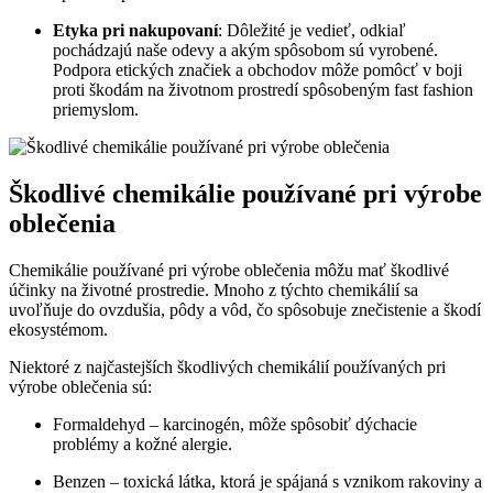
Etyka pri nakupovaní
: Dôležité je vedieť, odkiaľ
pochádzajú naše odevy a akým spôsobom sú vyrobené.
Podpora etických značiek a obchodov môže pomôcť v boji
proti škodám na životnom prostredí spôsobeným fast fashion
priemyslom.
Škodlivé chemikálie používané pri výrobe
oblečenia
Chemikálie používané pri výrobe oblečenia môžu mať škodlivé
účinky na životné prostredie. Mnoho z týchto chemikálií sa
uvoľňuje do ovzdušia, pôdy a vôd, čo spôsobuje znečistenie a škodí
ekosystémom.
Niektoré z najčastejších škodlivých chemikálií používaných pri
výrobe oblečenia sú:
Formaldehyd – karcinogén, môže spôsobiť dýchacie
problémy a kožné alergie.
Benzen – toxická látka, ktorá je spájaná s vznikom rakoviny a