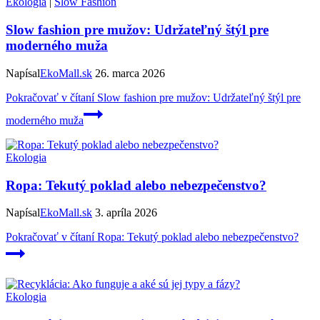
Ekologia
|
Slow Fashion
Slow fashion pre mužov: Udržateľný štýl pre
moderného muža
Napísal
EkoMall.sk
26. marca 2026
Pokračovať v čítaní
Slow fashion pre mužov: Udržateľný štýl pre
moderného muža
Ekologia
Ropa: Tekutý poklad alebo nebezpečenstvo?
Napísal
EkoMall.sk
3. apríla 2026
Pokračovať v čítaní
Ropa: Tekutý poklad alebo nebezpečenstvo?
Ekologia