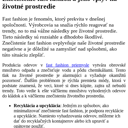
životné prostredie
Fast fashion je fenomén, ktorý prekvita v dnešnej
spoločnosti. Výrobcovia sa snažia rýchlo reagovať na
trendy, no to má vážne následky pre životné prostredie.
Tieto následky sú rozsiahle a dlhodobo škodlivé.
Znečistenie fast fashion ovplyvňuje naše životné prostredie
negatívne a je dôležité sa zamyslieť nad spôsobmi, ako
túto situáciu zlepšiť.
Produkcia odevov v
fast fashion priemysle
vytvára obrovské
množstvo odpadu a znečisťuje vodu a pôdu chemikáliami. Tento
tlak na životné prostredie je alarmujúci a vyžaduje okamžitú
pozornosť. Ďalším problémom je rýchla premieta módy, ktorá v
podstate znamená, že veci, ktoré si dnes kúpite, zajtra už nebudú
trendy. Toto vedie k ešte väčšiemu množstvu vyhodených odevov
do kládok a k väčšiemu znečisteniu životného prostredia.
Recyklácia a upcyklácia
: Jedným zo spôsobov, ako
minimalizovať znečistenie fast fashion, je podpora recyklácie
a upcyklácie. Namiesto vyhadzovania odevov, môžeme ich
dať do recyklačných kontajnerov alebo ich upraviť a
opätovne použiť.