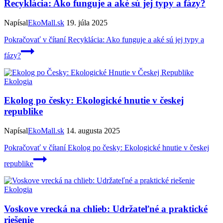
Recyklácia: Ako funguje a aké sú jej typy a fázy?
Napísal
EkoMall.sk
19. júla 2025
Pokračovať v čítaní
Recyklácia: Ako funguje a aké sú jej typy a
fázy?
Ekologia
Ekolog po česky: Ekologické hnutie v českej
republike
Napísal
EkoMall.sk
14. augusta 2025
Pokračovať v čítaní
Ekolog po česky: Ekologické hnutie v českej
republike
Ekologia
Voskove vrecká na chlieb: Udržateľné a praktické
riešenie