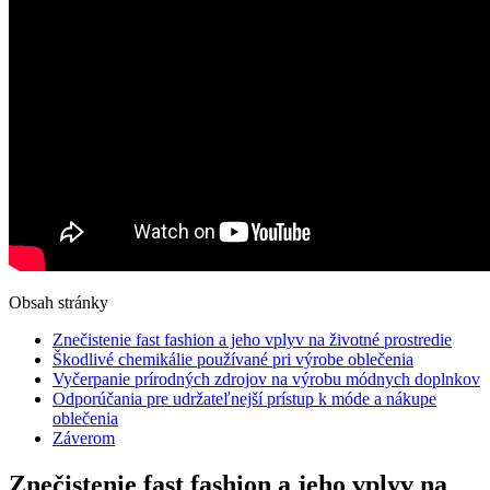
Obsah stránky
Znečistenie fast fashion a jeho vplyv na životné prostredie
Škodlivé chemikálie používané pri výrobe oblečenia
Vyčerpanie prírodných zdrojov na výrobu módnych doplnkov
Odporúčania pre udržateľnejší prístup k móde a nákupe
oblečenia
Záverom
Znečistenie fast fashion a jeho vplyv na