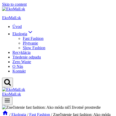
Skip to content
EkoMall.sk
Úvod
Ekologia
Fast Fashion
Plytvanie
Slow Fashion
Recyklácia
Triedenie odpadu
Zero Waste
O Nás
Kontakt
EkoMall.sk
/
Ekologia
/
Fast Fashion
/
Znečistenie fast fashion: Ako móda