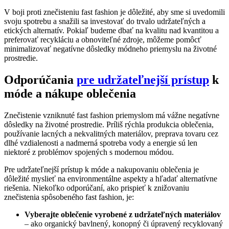
V boji proti znečisteniu fast fashion je dôležité, aby sme si uvedomili
svoju spotrebu a snažili sa investovať do trvalo udržateľných a
etických alternatív. Pokiaľ budeme dbať na kvalitu nad kvantitou a
preferovať recykláciu a obnoviteľné zdroje, môžeme pomôcť
minimalizovať negatívne dôsledky módneho priemyslu na životné
prostredie.
Odporúčania
pre udržateľnejší prístup
k
móde a nákupe oblečenia
Znečistenie vzniknuté fast fashion priemyslom má vážne negatívne
dôsledky na životné prostredie. Príliš rýchla produkcia oblečenia,
používanie lacných a nekvalitných materiálov, preprava tovaru cez
dlhé vzdialenosti a nadmerná spotreba vody a energie sú len
niektoré z problémov spojených s modernou módou.
Pre udržateľnejší prístup k móde a nakupovaniu oblečenia je
dôležité myslieť na environmentálne aspekty a hľadať alternatívne
riešenia. Niekoľko odporúčaní, ako prispieť k znižovaniu
znečistenia spôsobeného fast fashion, je:
Vyberajte oblečenie vyrobené z udržateľných materiálov
– ako organický bavlnený, konopný či úpravený recyklovaný