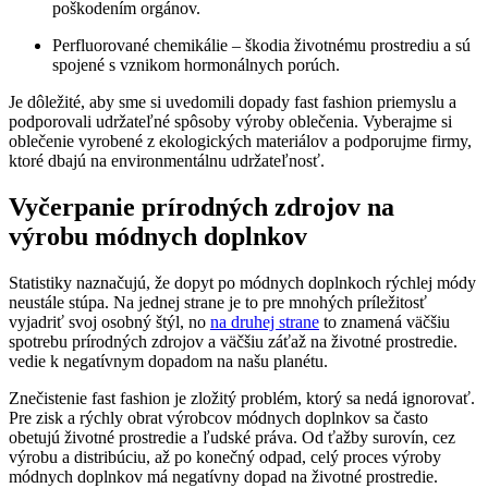
poškodením orgánov.
Perfluorované chemikálie – škodia životnému prostrediu a sú
spojené s vznikom hormonálnych porúch.
Je dôležité, aby sme si uvedomili dopady fast fashion priemyslu a
podporovali udržateľné spôsoby výroby oblečenia. Vyberajme si
oblečenie vyrobené z ekologických materiálov a podporujme firmy,
ktoré dbajú na environmentálnu udržateľnosť.
Vyčerpanie prírodných zdrojov na
výrobu módnych doplnkov
Statistiky naznačujú, že dopyt po módnych doplnkoch rýchlej módy
neustále stúpa. Na jednej strane je to pre mnohých príležitosť
vyjadriť svoj osobný štýl, no
na druhej strane
to znamená väčšiu
spotrebu prírodných zdrojov a väčšiu záťaž na životné prostredie.
vedie k negatívnym dopadom na našu planétu.
Znečistenie fast fashion je zložitý problém, ktorý sa nedá ignorovať.
Pre zisk a rýchly obrat výrobcov módnych doplnkov sa často
obetujú životné prostredie a ľudské práva. Od ťažby surovín, cez
výrobu a distribúciu, až po konečný odpad, celý proces výroby
módnych doplnkov má negatívny dopad na životné prostredie.