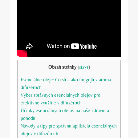
Obsah stránky
[
skryť
]
Esenciálne oleje: Čo sú a ako fungujú v aroma
difuzéroch
Výber správnych esenciálnych olejov pre
efektívne využitie v difuzéroch
Účinky esenciálnych olejov na naše zdravie a
pohodu
Návody a tipy pre správnu aplikáciu esenciálnych
olejov v difuzéroch