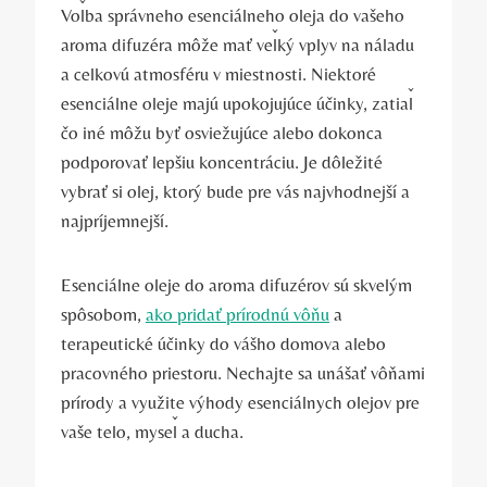
Voľba správneho esenciálneho oleja do vašeho
aroma difuzéra môže mať veľký vplyv na náladu
a celkovú atmosféru v miestnosti. Niektoré
esenciálne oleje majú upokojujúce účinky, zatiaľ
čo iné môžu byť osviežujúce alebo dokonca
podporovať lepšiu koncentráciu. Je dôležité
vybrať si olej, ktorý bude pre vás najvhodnejší a
najpríjemnejší.
Esenciálne oleje do aroma difuzérov sú skvelým
spôsobom,
ako pridať prírodnú vôňu
a
terapeutické účinky do vášho domova alebo
pracovného priestoru. Nechajte sa unášať vôňami
prírody a využite výhody esenciálnych olejov pre
vaše telo, myseľ a ducha.