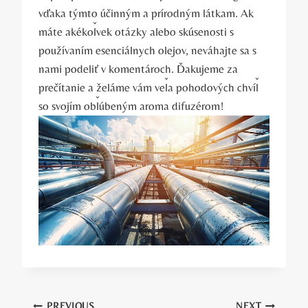
vďaka týmto účinným a prírodným látkam. Ak
máte akékoľvek otázky alebo skúsenosti s
používaním esenciálnych olejov, neváhajte sa s
nami podeliť v komentároch. Ďakujeme za
prečítanie a želáme vám veľa pohodových chvíľ
so svojím obľúbeným aroma difuzérom!
PREVIOUS
NEXT