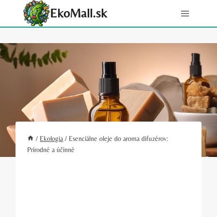
Skip
EkoMall.sk
to
content
/
Ekologia
/
Esenciálne oleje do aroma difuzérov:
Prírodné a účinné