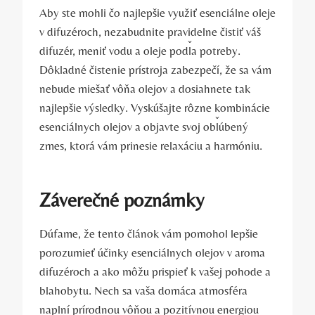
Aby ste mohli čo najlepšie využiť esenciálne oleje
v difuzéroch, nezabudnite pravidelne čistiť váš
difuzér, meniť vodu a oleje podľa potreby.
Dôkladné čistenie prístroja zabezpečí, že sa vám
nebude miešať vôňa olejov a dosiahnete tak
najlepšie výsledky. Vyskúšajte rôzne kombinácie
esenciálnych olejov a objavte svoj obľúbený
zmes, ktorá vám prinesie relaxáciu a harmóniu.
Záverečné poznámky
Dúfame, že tento článok vám pomohol lepšie
porozumieť účinky esenciálnych olejov v aroma
difuzéroch a ako môžu prispieť k vašej pohode a
blahobytu. Nech sa vaša domáca atmosféra
naplní prírodnou vôňou a pozitívnou energiou