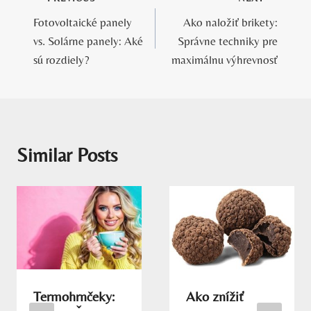
Navigácia
Fotovoltaické panely
Ako naložiť brikety:
v
vs. Solárne panely: Aké
Správne techniky pre
článku
sú rozdiely?
maximálnu výhrevnosť
Similar Posts
Termohrnčeky:
Ako znížiť