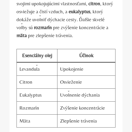
svojimi upokojujúcimi vlastnosťami,
citron
, ktorý
osviežuje a čistí vzduch, a
eukalyptus
, ktorý
dokáže uvoľniť dýchacie cesty. Ďalšie skvelé
voľby sú
rozmarín
pre zvýšenie koncentrácie a
mäta
pre zlepšenie trávenia.
Esenciálny olej
Účinok
Levanduľa
Upokojenie
Citron
Osvieženie
Eukalyptus
Uvoľnenie dýchania
Rozmarín
Zvýšenie koncentrácie
Mäta
Zlepšenie trávenia