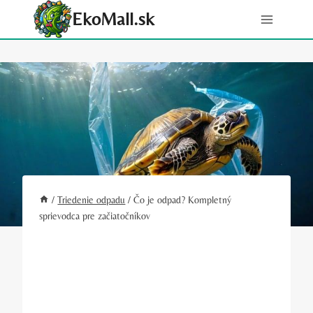
Skip
EkoMall.sk
to
content
/
Triedenie odpadu
/
Čo je odpad? Kompletný
sprievodca pre začiatočníkov