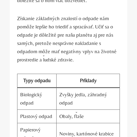
dôležité sa o ňom viac dozvedieť.
Získanie základných znalostí o odpade nám
pomôže lepšie ho triediť a spracúvať. Učiť sa o
odpade je dôležité pre našu planétu aj pre nás
samých, pretože nesprávne nakladanie s
odpadom môže mať negatívny vplyv na životné
prostredie a ľudské zdravie.
Typy odpadu
Príklady
Biologický
Zvyšky jedla, záhradný
odpad
odpad
Plastový odpad
Obaly, fľaše
Papierový
Noviny, kartónové krabice