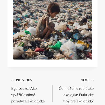
Navigácia
PREVIOUS
NEXT
Ego vs eko: Ako
Čo môžeme robiť ako
v
vyvážiť osobné
ekologia: Praktické
článku
potreby a ekologické
tipy pre ekologický