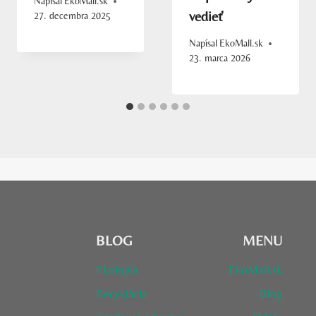
Napísal
EkoMall.sk
vedieť
27. decembra 2025
Napísal
EkoMall.sk
23. marca 2026
BLOG
MENU
Ekologia
EkoMall.sk
Recyklácia
Blog