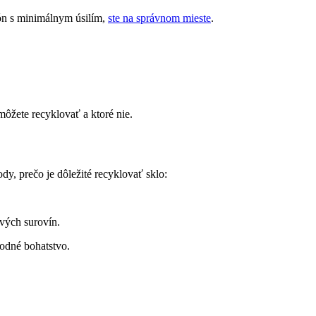
tón s minimálnym úsilím,
ste na správnom mieste
.
môžete recyklovať a ktoré nie.
y, prečo je dôležité recyklovať sklo:
vých surovín.
rodné bohatstvo.