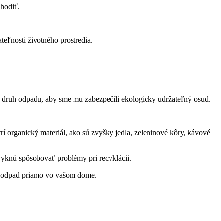
yhodiť.
teľnosti životného prostredia.
to druh odpadu, aby sme mu zabezpečili ekologicky udržateľný osud.
rí organický materiál, ako sú zvyšky jedla, zeleninové kôry, kávové
zvyknú spôsobovať problémy pri recyklácii.
ý odpad priamo vo vašom dome.