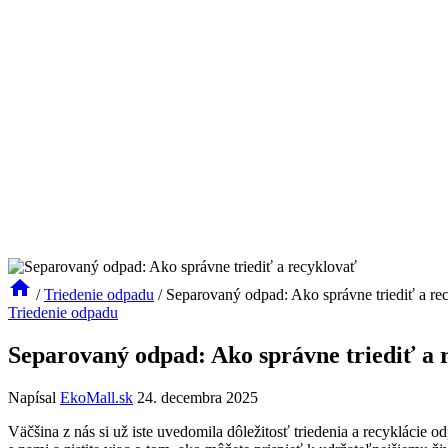
/
Triedenie odpadu
/
Separovaný odpad: Ako správne triediť a re
Triedenie odpadu
Separovaný odpad: Ako správne triediť a 
Napísal
EkoMall.sk
24. decembra 2025
Väčšina z nás si už iste uvedomila dôležitosť triedenia a recyklácie