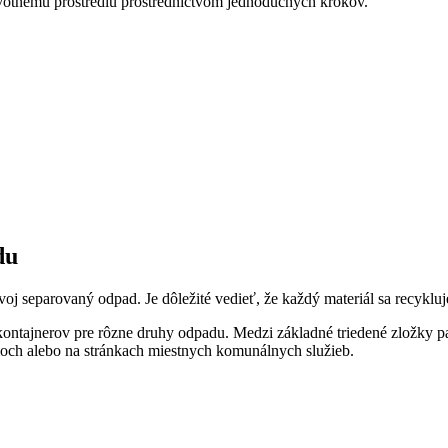
životnému prostrediu prostredníctvom jednoduchých krokov.
du
oj separovaný odpad. Je dôležité vedieť, že každý materiál sa recykluje
ontajnerov pre rôzne druhy odpadu. Medzi základné triedené zložky p
loch alebo na stránkach miestnych komunálnych služieb.