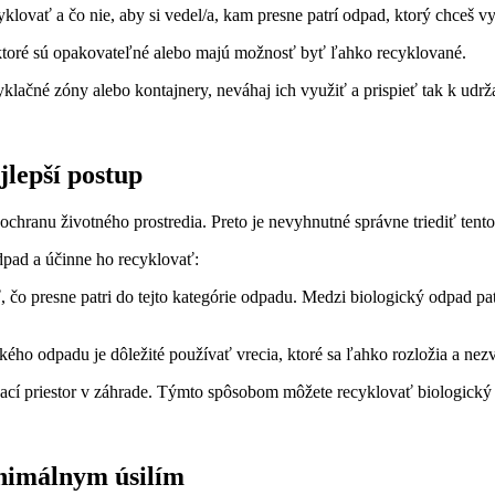
klovať a čo nie, aby si vedel/a, kam presne patrí odpad, ktorý chceš v
, ktoré sú opakovateľné alebo majú možnosť byť ľahko recyklované.
ačné zóny alebo kontajnery, neváhaj ich využiť a prispieť tak k udrža
jlepší postup
 ochranu životného prostredia. Preto je nevyhnutné správne triediť ten
dpad a účinne ho recyklovať:
, čo presne patri do tejto kategórie odpadu. Medzi biologický odpad pat
kého odpadu je dôležité používať vrecia, ktoré sa ľahko rozložia a ne
ací priestor v záhrade. Týmto spôsobom môžete recyklovať biologick
inimálnym úsilím