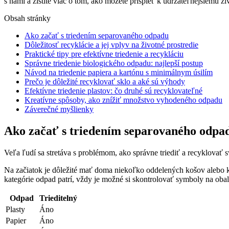
s nami a zistite viac o tom, ako môžete prispieť k udržateľnejšiemu 
Obsah stránky
Ako začať s triedením separovaného odpadu
Dôležitosť recyklácie a jej vplyv na životné prostredie
Praktické tipy pre efektívne triedenie a recykláciu
Správne triedenie biologického odpadu: najlepší postup
Návod na triedenie papiera a kartónu s minimálnym úsilím
Prečo je dôležité recyklovať sklo a aké sú výhody
Efektívne triedenie plastov: čo druhé sú recyklovateľné
Kreatívne spôsoby, ako znížiť množstvo vyhodeného odpadu
Záverečné myšlienky
Ako začať s triedením separovaného odpa
Veľa ľudí sa stretáva s problémom, ako správne triediť a recyklovať sv
Na začiatok je dôležité mať doma niekoľko oddelených košov alebo k
kategórie odpad patrí, vždy je možné si skontrolovať symboly na oba
Odpad
Trieditelný
Plasty
Áno
Papier
Áno