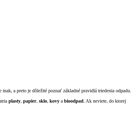
 inak, a preto je dôležité poznať základné pravidlá triedenia odpadu.
atria
plasty
,
papier
,
sklo
,
kovy
a
bioodpad
. Ak neviete, do ktorej