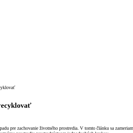
cyklovať
recyklovať
 odpadu pre zachovanie životného prostredia. V tomto článku sa zameri