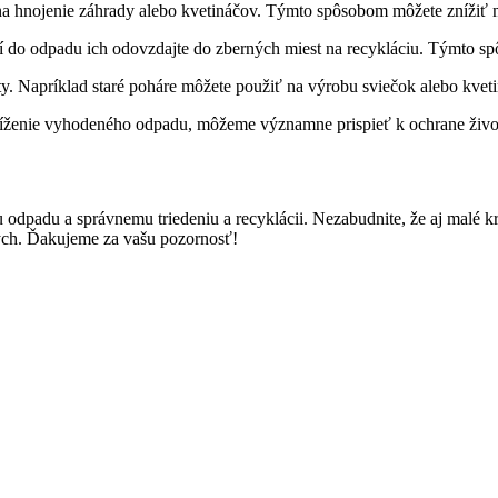
na hnojenie záhrady alebo kvetináčov. Týmto spôsobom môžete znížiť 
 do odpadu ich odovzdajte do zberných miest na recykláciu. Týmto sp
y. Napríklad staré poháre môžete použiť na výrobu sviečok alebo kvet
íženie vyhodeného odpadu, môžeme významne prispieť k ochrane životn
odpadu a správnemu triedeniu a recyklácii. Nezabudnite, že aj malé 
ých. Ďakujeme za vašu pozornosť!