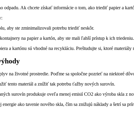
ho odpadu. Ak chcete získať informácie o tom, ako triediť papier a kar
y:
lu, aby ste zminimalizovali potrebu triediť neskôr.
tajnery na papier a kartón, aby ste mali ľahší prístup k ich triedeniu.
era a kartónu sú vhodné na recykláciu. Preštudujte si, ktoré materiály 
 výhody
lyv na životné prostredie. Poďme sa spoločne pozrieť na niektoré dôvod
ť tento materiál a znížiť tak potrebu ťažby nových surovín.
aných surovín produkuje oveľa menej emisií CO2 ako výroba skla z no
nergie ako tavenie nového skla, čím sa znižujú náklady a šetrí sa prí