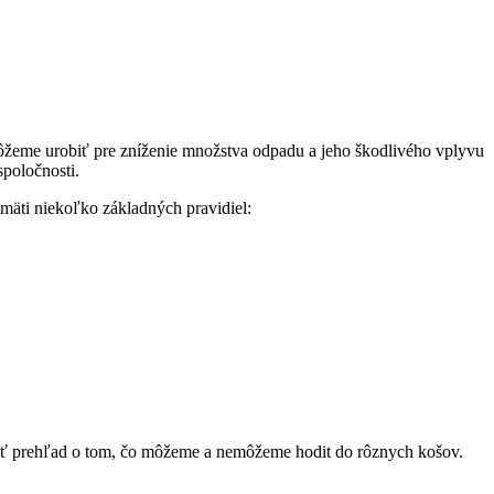
môžeme urobiť pre zníženie množstva odpadu a jeho škodlivého vplyvu
spoločnosti.
amäti niekoľko základných pravidiel:
mať prehľad o tom, čo môžeme a nemôžeme hodit do rôznych košov.