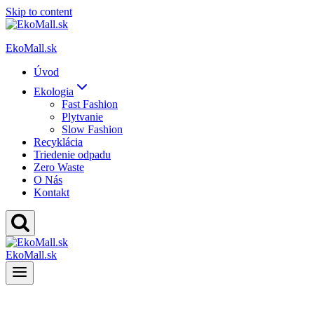
Skip to content
EkoMall.sk
Úvod
Ekologia
Fast Fashion
Plytvanie
Slow Fashion
Recyklácia
Triedenie odpadu
Zero Waste
O Nás
Kontakt
EkoMall.sk