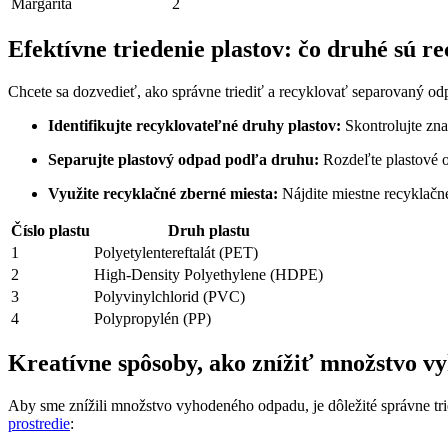
Margarita
2
Efektívne triedenie plastov: čo druhé sú r
Chcete sa dozvedieť, ako správne triediť a recyklovať separovaný odp
Identifikujte recyklovateľné druhy plastov:
Skontrolujte znač
Separujte plastový odpad podľa druhu:
Rozdeľte plastové o
Využite recyklačné zberné miesta:
Nájdite miestne recyklačné
Číslo plastu
Druh plastu
1
Polyetylentereftalát (PET)
2
High-Density Polyethylene (HDPE)
3
Polyvinylchlorid (PVC)
4
Polypropylén (PP)
Kreatívne spôsoby, ako znížiť množstvo 
Aby sme znížili množstvo vyhodeného odpadu, je dôležité správne tri
prostredie
: