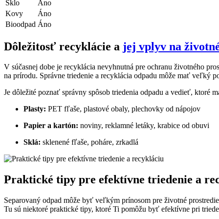
Sklo
Áno
Kovy
Áno
Bioodpad
Áno
Dôležitosť recyklácie a
jej vplyv na životn
V súčasnej dobe je recyklácia nevyhnutná pre ochranu životného pro
na prírodu. Správne triedenie a recyklácia odpadu môže mať veľký poz
Je dôležité poznať správny spôsob triedenia odpadu a vedieť, ktoré m
Plasty:
PET fľaše, plastové obaly, plechovky od nápojov
Papier a kartón:
noviny, reklamné letáky, krabice od obuvi
Sklá:
sklenené fľaše, poháre, zrkadlá
Praktické tipy pre efektívne triedenie a re
Separovaný odpad môže byť veľkým prínosom pre životné prostredie,
Tu sú niektoré praktické tipy, ktoré Ti pomôžu byť efektívne pri tried