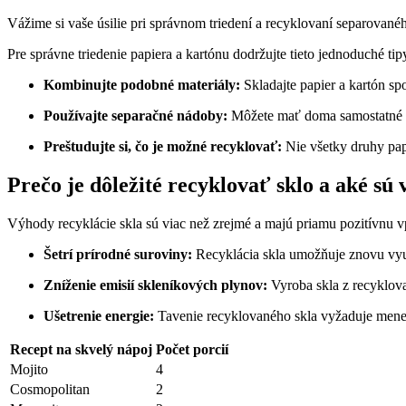
Vážime si vaše úsilie pri správnom triedení a recyklovaní separované
Pre správne triedenie papiera a kartónu dodržujte tieto jednoduché tip
Kombinujte podobné materiály:
Skladajte papier a kartón spo
Používajte separačné nádoby:
Môžete mať doma samostatné kon
Preštudujte si, čo je možné recyklovať:
Nie všetky druhy papi
Prečo je dôležité recyklovať sklo a aké sú
Výhody recyklácie skla sú viac než zrejmé a majú priamu pozitívnu vp
Šetrí prírodné suroviny:
Recyklácia skla umožňuje znovu využi
Zníženie emisií skleníkových plynov:
Vyroba skla z recyklov
Ušetrenie energie:
Tavenie recyklovaného skla vyžaduje menej e
Recept na skvelý nápoj
Počet porcií
Mojito
4
Cosmopolitan
2