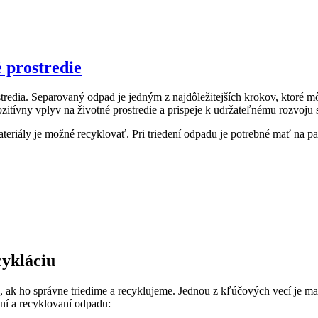
é prostredie
stredia. Separovaný odpad je jedným z najdôležitejších krokov, ktoré 
itívny vplyv na životné prostredie a prispeje k udržateľnému rozvoju 
ateriály je možné recyklovať. Pri triedení odpadu je potrebné mať na p
cykláciu
 ak ho správne triedime a recyklujeme. Jednou z kľúčových vecí je 
ení a recyklovaní odpadu: