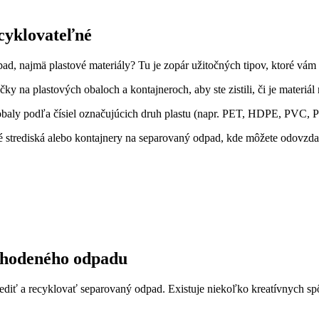
ecyklovateľné
ad, najmä plastové materiály? Tu je zopár užitočných tipov, ktoré vám 
ky na plastových obaloch a kontajneroch, aby ste zistili, či je materiál
baly podľa čísiel označujúcich druh plastu (napr. PET, HDPE, PVC, PP
 strediská alebo kontajnery na separovaný odpad, kde môžete odovzdať
vyhodeného odpadu
ediť a recyklovať separovaný odpad. Existuje niekoľko kreatívnych spô